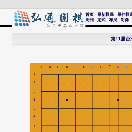
首页
最新棋局
最佳棋
周刊
定式
布局
对弈
第11届