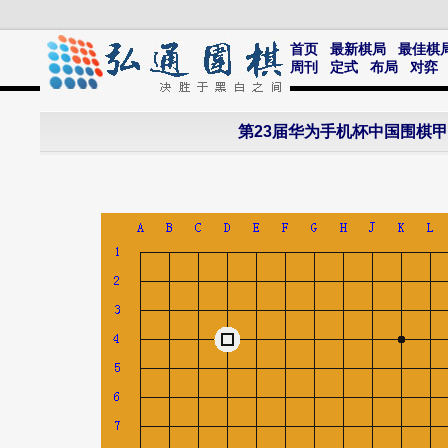
首页
最新棋局
最佳棋
周刊
定式
布局
对弈
第23届华为手机杯中国围棋甲