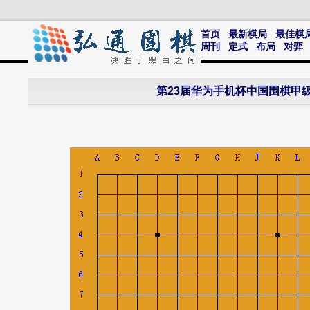
首页
最新棋局
最佳棋
周刊
定式
布局
对弈
第23届华为手机杯中国围棋甲