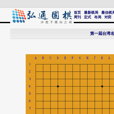
首页
最新棋局
最佳棋
周刊
定式
布局
对弈
第一屆台湾