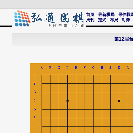
首页
最新棋局
最佳棋
周刊
定式
布局
对弈
第12届