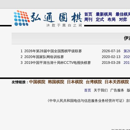
首页
最新棋局
最佳棋
周刊
定式
布局
对弈
伊
1
2026年第28届中国全国围棋甲级联赛
2026-07-16
第
2
2020年国家队网络训练赛
2020-02-13
20
3
2019中国平湖当湖十局杯CCTV电视快棋赛
2019-03-28
20
中国棋院
韩国棋院
日本棋院
台湾棋院
日本关西棋院
友情链接：
首页
关于我们 广告服务 
《中华人民共和国电信与信息服务业务经营许可证》京ICP证 120