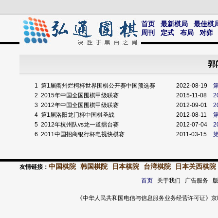
首页
最新棋局
最佳棋
周刊
定式
布局
对弈
郭
1
第1届衢州烂柯杯世界围棋公开赛中国预选赛
2022-08-19
2
2015年中国全国围棋甲级联赛
2015-11-08
3
2012年中国全国围棋甲级联赛
2012-09-01
4
第1届洛阳龙门杯中国棋圣战
2012-08-11
5
2012年杭州队vs龙一道擂台赛
2012-07-04
2
6
2011中国招商银行杯电视快棋赛
2011-03-15
中国棋院
韩国棋院
日本棋院
台湾棋院
日本关西棋院
友情链接：
首页
关于我们 广告服务 
《中华人民共和国电信与信息服务业务经营许可证》京ICP证 120