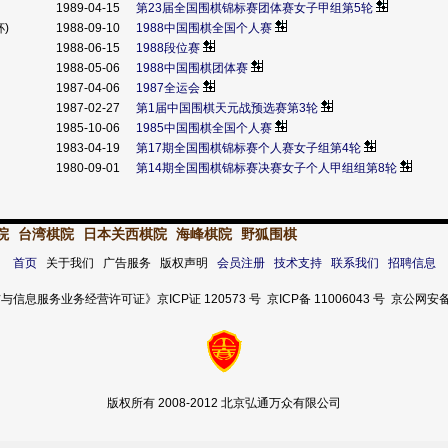
1989-04-15
第23届全国围棋锦标赛团体赛女子甲组第5轮
杯)
1988-09-10
1988中国围棋全国个人赛
1988-06-15
1988段位赛
1988-05-06
1988中国围棋团体赛
1987-04-06
1987全运会
1987-02-27
第1届中国围棋天元战预选赛第3轮
1985-10-06
1985中国围棋全国个人赛
1983-04-19
第17期全国围棋锦标赛个人赛女子组第4轮
1980-09-01
第14期全国围棋锦标赛决赛女子个人甲组组第8轮
院
台湾棋院
日本关西棋院
海峰棋院
野狐围棋
首页
关于我们 广告服务 版权声明
会员注册
技术支持
联系我们
招聘信息
服务业务经营许可证》京ICP证 120573 号 京ICP备 11006043 号 京公网安备 11
版权所有 2008-2012 北京弘通万众有限公司