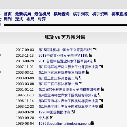
首页
最新棋局
最佳棋局
棋局查询
棋手列表
棋手资料
赛事直
周刊
定式
布局
对弈
张璇 vs 芮乃伟 对局
2017-09-03
第15届建桥杯中国女子公开赛8强战
赛
2013-11-13
2013中信置业杯女子围甲第11轮
2013-08-29
2013首届中信置业杯女子围甲第4轮
2007-11-01
第1届远洋地产杯世界女子公开赛半决赛
赛
2003-03-11
第1届正官庄杯决赛第三局决赛
2003-03-09
第1届正官庄杯决赛第二局
2003-03-08
第1届正官庄杯决赛第一局
2001-01-11
第二届兴仓杯世界职业女子围棋赛四强赛
1997-11-13
第4届宝海杯世界女子围棋锦标赛第2轮
1996-11-14
第3届宝海杯世界女子围棋锦标赛半决赛
1993-12-23
第1届翠宝杯世界女子围棋锦标赛半决赛
1990-03-28
1990中国围棋团体赛
1989-09-20
个人赛
1989-08-04
1989Specialinvitationtournament