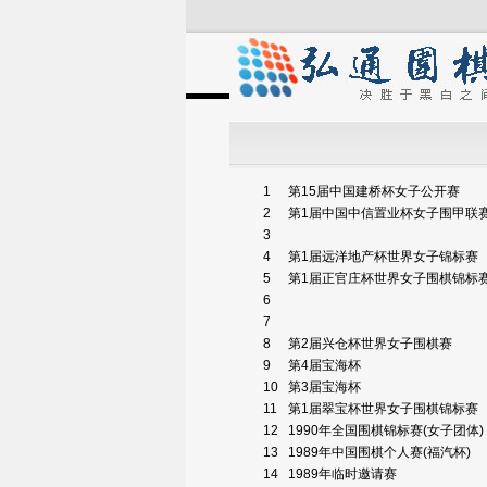
1
第15届中国建桥杯女子公开赛
2
第1届中国中信置业杯女子围甲联
3
4
第1届远洋地产杯世界女子锦标赛
5
第1届正官庄杯世界女子围棋锦标
6
7
8
第2届兴仓杯世界女子围棋赛
9
第4届宝海杯
10
第3届宝海杯
11
第1届翠宝杯世界女子围棋锦标赛
12
1990年全国围棋锦标赛(女子团体)
13
1989年中国围棋个人赛(福汽杯)
14
1989年临时邀请赛