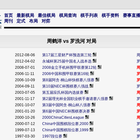
首页
最新棋局
最佳棋局
棋局查询
棋手列表
棋手资料
赛事直
周刊
定式
布局
对弈
周鹤洋 vs 罗洗河 对局
2012-08-06
第17届三星财产杯预选第三轮
2012-04-02
永城杯第25届中国名人战本选
2008-07-01
2008金立手机杯围甲联赛第12轮
2006-11-11
2006中国和围甲联赛第16轮
2006-10-09
第8届阿含·桐山杯快棋赛八强赛
2004-09-11
第10届NEC杯围棋赛八强战
2003-07-05
第五届应氏杯国内选拔赛
2001-11-17
第2届理光杯全国职业棋手邀请赛八强赛
2001-10-07
第3届中国阿含·桐山杯八强赛
2001-01-20
第6届中国NEC杯围棋赛决赛
2000-10-26
2000ChinaCitiesLeague
2000-07-12
China中国围棋段位赛,2000
1999-07-13
China中国围棋段位赛,1999
1997-03-30
1997段位赛