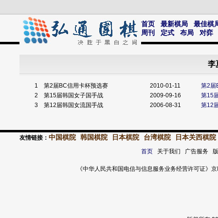
首页
最新棋局
最佳棋
周刊
定式
布局
对弈
李
1
第2届BC信用卡杯预选赛
2010-01-11
第2届
2
第15届韩国女子国手战
2009-09-16
第15
3
第12届韩国女流国手战
2006-08-31
第12
中国棋院
韩国棋院
日本棋院
台湾棋院
日本关西棋院
友情链接：
首页
关于我们 广告服务 
《中华人民共和国电信与信息服务业务经营许可证》京ICP证 120