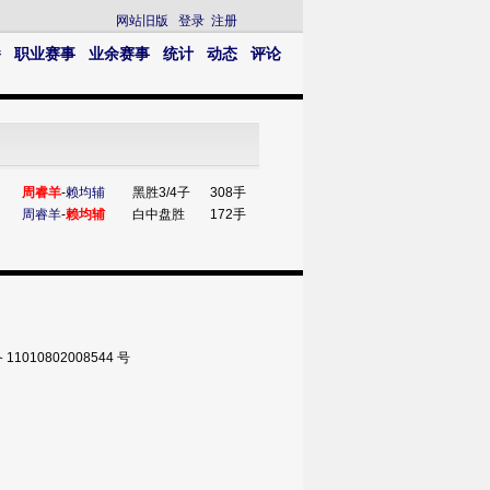
网站旧版
登录
注册
播
职业赛事
业余赛事
统计
动态
评论
周睿羊
-
赖均辅
黑胜3/4子
308手
周睿羊
-
赖均辅
白中盘胜
172手
010802008544 号