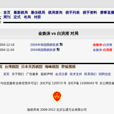
首页
最新棋局
最佳棋局
棋局查询
棋手列表
棋手资料
赛事直
周刊
定式
布局
对弈
金焕洙 vs 白洪淅 对局
004-12-16
2004年韩国围棋联赛
金焕洙
-
白洪淅
004-11-04
2004韩国围棋联赛
金焕洙
-
白洪淅
院
台湾棋院
日本关西棋院
海峰棋院
野狐围棋
首页
关于我们 广告服务 版权声明
会员注册
技术支持
联系我们
招聘信息
服务业务经营许可证》京ICP证 120573 号 京ICP备 11006043 号 京公网安备 11
版权所有 2008-2012 北京弘通万众有限公司