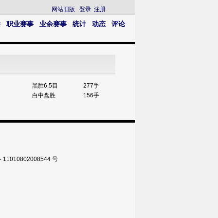
网站旧版
登录
注册
播
职业赛事
业余赛事
统计
动态
评论
黑胜6.5目
277手
白中盘胜
156手
010802008544 号