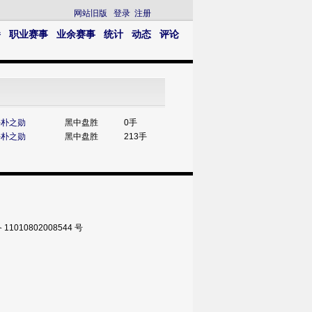
网站旧版
登录
注册
播
职业赛事
业余赛事
统计
动态
评论
-
朴之勋
黑中盘胜
0手
-
朴之勋
黑中盘胜
213手
010802008544 号