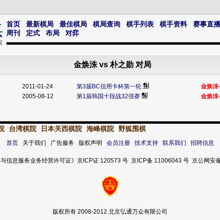
首页
最新棋局
最佳棋局
棋局查询
棋手列表
棋手资料
赛事直
周刊
定式
布局
对弈
金焕洙 vs 朴之勋 对局
2011-01-24
第3届BC信用卡杯第一轮
金焕洙
2005-08-12
第1届韩国十段战32强赛
金焕洙
院
台湾棋院
日本关西棋院
海峰棋院
野狐围棋
首页
关于我们 广告服务 版权声明
会员注册
技术支持
联系我们
招聘信息
服务业务经营许可证》京ICP证 120573 号 京ICP备 11006043 号 京公网安备 11
版权所有 2008-2012 北京弘通万众有限公司