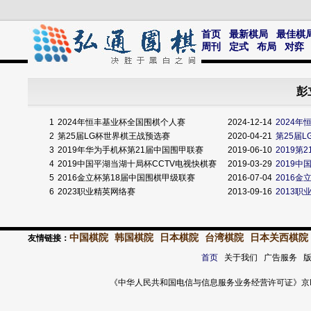
首页
最新棋局
最佳棋
周刊
定式
布局
对弈
彭
1
2024年恒丰基业杯全国围棋个人赛
2024-12-14
2024
2
第25届LG杯世界棋王战预选赛
2020-04-21
第25届
3
2019年华为手机杯第21届中国围甲联赛
2019-06-10
2019
4
2019中国平湖当湖十局杯CCTV电视快棋赛
2019-03-29
2019
5
2016金立杯第18届中国围棋甲级联赛
2016-07-04
2016金
6
2023职业精英网络赛
2013-09-16
2013职
中国棋院
韩国棋院
日本棋院
台湾棋院
日本关西棋院
友情链接：
首页
关于我们 广告服务 
《中华人民共和国电信与信息服务业务经营许可证》京ICP证 120