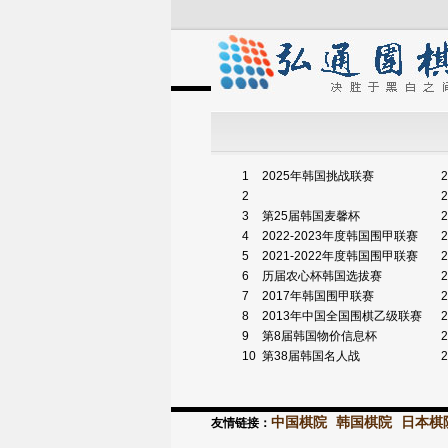
1
2025年韩国挑战联赛
2
2
2
3
第25届韩国麦馨杯
2
4
2022-2023年度韩国围甲联赛
2
5
2021-2022年度韩国围甲联赛
2
6
历届农心杯韩国选拔赛
2
7
2017年韩国围甲联赛
2
8
2013年中国全国围棋乙级联赛
2
9
第8届韩国物价信息杯
2
10
第38届韩国名人战
2
中国棋院
韩国棋院
日本棋
友情链接：