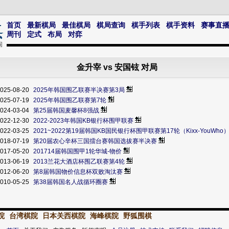
首页
最新棋局
最佳棋局
棋局查询
棋手列表
棋手资料
赛事直
周刊
定式
布局
对弈
金升宰 vs 安国铉 对局
025-08-20
2025年韩国围乙联赛半决赛第3局
025-07-19
2025年韩国围乙联赛第7轮
024-03-04
第25届韩国麦馨杯8强战
022-12-30
2022-2023年韩国KB银行杯围甲联赛
022-03-25
2021~2022第19届韩国KB国民银行杯围甲联赛第17轮（Kixx-YouWho
018-07-19
第20届农心辛杯三国擂台赛韩国选拔赛半决赛
017-05-20
201714届韩国围甲1轮华城-物价
013-06-19
2013兰花大酒店杯围乙联赛第4轮
012-06-20
第8届韩国物价信息杯双败淘汰赛
010-05-25
第38届韩国名人战循环圈赛
院
台湾棋院
日本关西棋院
海峰棋院
野狐围棋