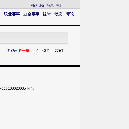
网站旧版
登录
注册
播
职业赛事
业余赛事
统计
动态
评论
尹成志
-
许一笛
白中盘胜
229手
010802008544 号