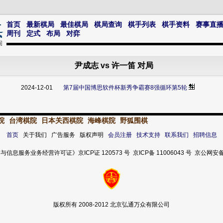
首页
最新棋局
最佳棋局
棋局查询
棋手列表
棋手资料
赛事直
周刊
定式
布局
对弈
尹成志 vs 许一笛 对局
2024-12-01
第7届中国博思软件杯新秀争霸赛8强循环第5轮
院
台湾棋院
日本关西棋院
海峰棋院
野狐围棋
首页
关于我们 广告服务 版权声明
会员注册
技术支持
联系我们
招聘信息
服务业务经营许可证》京ICP证 120573 号 京ICP备 11006043 号 京公网安备 11
版权所有 2008-2012 北京弘通万众有限公司