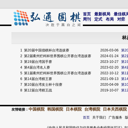
首页
最新棋局
最佳棋
周刊
定式
布局
对弈
林
1
第20届中国倡棋杯台湾选拔赛
2026-03-06
第2
2
第2届衢州烂柯杯世界围棋公开赛台湾选拔赛
2024-01-24
第2
3
第19届台湾国手赛
2023-10-27
第1
4
第4届台湾名人赛
2023-02-20
第4
5
第1届衢州烂柯杯世界围棋公开赛台湾选拔赛
2022-10-12
第1
6
第14届台湾棋王赛
2021-09-13
第1
7
第10届台湾友士杯十段赛
2020-04-09
第1
8
第12届台湾棋王战
2019-10-07
第1
中国棋院
韩国棋院
日本棋院
台湾棋院
日本关西棋院
友情链接：
首页
关于我们 广告服务 
《中华人民共和国电信与信息服务业务经营许可证》京ICP证 120