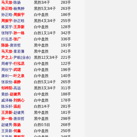
马天放
-
陈扬
黑胜3/4子
283手
孙正晗
-
杨隽翀
黑胜5又3/4子
263手
孙正晗
-
周振宇
白中盘胜
186手
周振宇
-
孙正晗
黑胜4又3/4子
255手
蒋昊宇
-
王异新
白中盘胜
128手
张翔宇
-
孙一格
白胜1又1/4子
342手
行泓丞
-
张广
白中盘胜
336手
陈扬
-
唐崇哲
黑中盘胜
191手
马天放
-
童若藩
黑中盘胜
241手
尹之上
-
尹航(业余)
黑胜12又3/4子
221手
周睿宇
-
行泓丞
白中盘胜
122手
周欣宁
-
武珺
白中盘胜
196手
康剑一
-
叶之泉
白中盘胜
140手
张辰怡
-
崔静
白胜5又1/4子
265手
邹梓阳
-
高远
黑胜3又3/4子
311手
黄皓
-
赵健男
白中盘胜
188手
戚泽楠
-
刘炳心
白中盘胜
178手
陈乐轩
-
温起
白胜1/4子
281手
王异新
-
赵健男
黑中盘胜
181手
孙一格
-
唐崇哲
黑中盘胜
298手
赵健男
-
陈扬
白胜0.5目
268手
王异新
-
何鑫
白中盘胜
250手