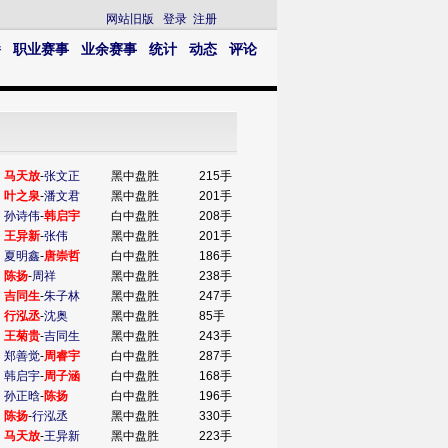
网站旧版
登录
注册
播
职业赛事
业余赛事
统计
动态
评论
马天放
-
张文正
黑中盘胜
215手
叶之泉
-
潘文君
黑中盘胜
201手
孙诗伟
-
韩启宇
白中盘胜
208手
王异新
-
张伟
黑中盘胜
201手
夏明鑫
-
唐崇哲
白中盘胜
186手
陈扬
-
周祥
黑中盘胜
238手
吉同生
-
朱子林
黑中盘胜
247手
行泓丞
-
沈奥
黑中盘胜
85手
王菊贵
-
吉同生
黑中盘胜
243手
郑善觉
-
周睿宇
白中盘胜
287手
韩启宇
-
周子涵
白中盘胜
168手
孙正晗
-
陈扬
白中盘胜
196手
陈扬
-
行泓丞
黑中盘胜
330手
马天放
-
王异新
黑中盘胜
223手