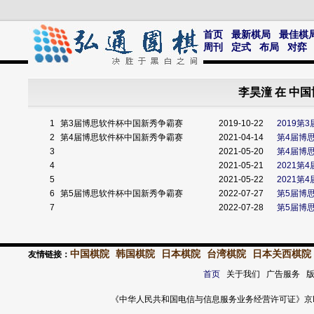
首页
最新棋局
最佳棋
周刊
定式
布局
对弈
李昊潼 在 中
1
第3届博思软件杯中国新秀争霸赛
2019-10-22
2019
2
第4届博思软件杯中国新秀争霸赛
2021-04-14
第4届博
3
2021-05-20
第4届博
4
2021-05-21
2021
5
2021-05-22
2021
6
第5届博思软件杯中国新秀争霸赛
2022-07-27
第5届博
7
2022-07-28
第5届博
中国棋院
韩国棋院
日本棋院
台湾棋院
日本关西棋院
友情链接：
首页
关于我们 广告服务 
《中华人民共和国电信与信息服务业务经营许可证》京ICP证 120