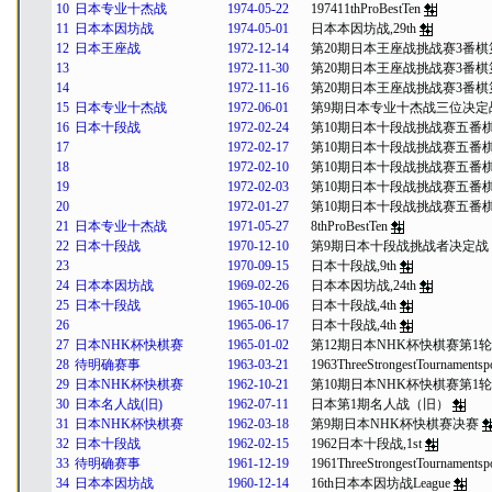
10
日本专业十杰战
1974-05-22
197411thProBestTen
11
日本本因坊战
1974-05-01
日本本因坊战,29th
12
日本王座战
1972-12-14
第20期日本王座战挑战赛3番棋
13
1972-11-30
第20期日本王座战挑战赛3番棋
14
1972-11-16
第20期日本王座战挑战赛3番棋
15
日本专业十杰战
1972-06-01
第9期日本专业十杰战三位决定
16
日本十段战
1972-02-24
第10期日本十段战挑战赛五番棋
17
1972-02-17
第10期日本十段战挑战赛五番棋
18
1972-02-10
第10期日本十段战挑战赛五番棋
19
1972-02-03
第10期日本十段战挑战赛五番棋
20
1972-01-27
第10期日本十段战挑战赛五番棋
21
日本专业十杰战
1971-05-27
8thProBestTen
22
日本十段战
1970-12-10
第9期日本十段战挑战者决定战
23
1970-09-15
日本十段战,9th
24
日本本因坊战
1969-02-26
日本本因坊战,24th
25
日本十段战
1965-10-06
日本十段战,4th
26
1965-06-17
日本十段战,4th
27
日本NHK杯快棋赛
1965-01-02
第12期日本NHK杯快棋赛第1轮
28
待明确赛事
1963-03-21
1963ThreeStrongestTournaments
29
日本NHK杯快棋赛
1962-10-21
第10期日本NHK杯快棋赛第1轮
30
日本名人战(旧)
1962-07-11
日本第1期名人战（旧）
31
日本NHK杯快棋赛
1962-03-18
第9期日本NHK杯快棋赛决赛
32
日本十段战
1962-02-15
1962日本十段战,1st
33
待明确赛事
1961-12-19
1961ThreeStrongestTournaments
34
日本本因坊战
1960-12-14
16th日本本因坊战League