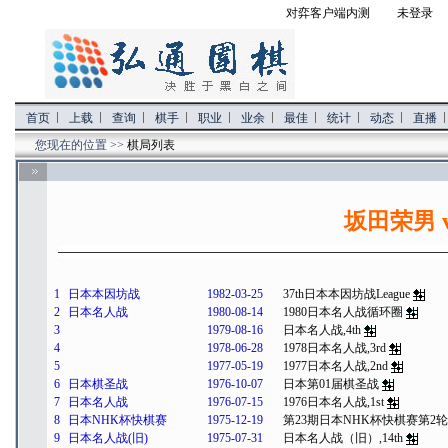
对弈客户端内测
未登录 
首页
上载
查询
棋手
职业
业余
最佳
统计
动态
直播
您现在的位置 >>
棋局列表
坂田荣男 
1
日本本因坊战
1982-03-25
37th日本本因坊战League
2
日本名人战
1980-08-14
1980日本名人战循环圈
3
1979-08-16
日本名人战,4th
4
1978-06-28
1978日本名人战,3rd
5
1977-05-19
1977日本名人战,2nd
6
日本棋圣战
1976-10-07
日本第01届棋圣战
7
日本名人战
1976-07-15
1976日本名人战,1st
8
日本NHK杯快棋赛
1975-12-19
第23期日本NHK杯快棋赛第2轮
9
日本名人战(旧)
1975-07-31
日本名人战（旧）,14th