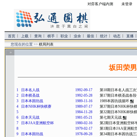
对弈客户端内测
未登录 
首页
上载
查询
棋手
职业
业余
最佳
统计
动态
直播
您现在的位置 >>
棋局列表
坂田荣男 
1
日本名人战
1992-09-17
第18期日本名人战三次
2
日本棋圣战
1992-05-28
第17期日本棋圣战各
3
日本本因坊战
1989-11-16
1989本因坊战循环
4
日本NHK杯快棋赛
1989-07-17
第37期日本NHK杯快
5
1984-11-28
第32期日本NHK杯快
6
日本天元战
1981-05-21
第七期天元战
7
日本JAA亚洲航空杯
1980-02-16
第2期日本亚洲航空杯
8
1979-02-17
第1期日本JAA亚洲航
9
日本本因坊战
1978-09-28
第34期日本本因坊战