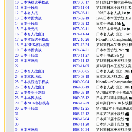
10
日本快棋选手权战
1978-06-17
第11期日本快棋选手权
11
日本十段战
1976-11-04
第15期日本十段战胜
12
日本名人战
1976-03-11
1976日本名人战,1st
13
日本本因坊战
1976-02-19
1976日本本因坊战,31st
14
日本十段战
1976-02-12
日本十段战,14th
15
日本天元战
1975-09-11
1975日本天元战,1st
16
日本名人战(旧)
1974-11-14
日本名人战（旧）,14th
17
日本棋院选手权战
1972-10-26
NihonKi-inChampionship
18
日本NHK杯快棋赛
1971-12-24
第19期日本NHK杯快
19
日本本因坊战
1971-04-21
日本本因坊战,26th
20
日本十段战
1970-11-27
日本十段战,9th
21
日本王座战
1970-11-12
第18期日本王座战决赛
22
1970-11-05
第18期日本王座战决赛
23
日本名人战(旧)
1970-08-05
日本名人战（旧）,9th
24
日本本因坊战
1970-03-18
日本本因坊战,25th
25
日本棋院选手权战
1969-09-04
NihonKi-inChampionship
26
日本名人战(旧)
1969-08-19
日本名人战（旧）,8th
27
日本专业十杰战
1969-03-19
第6期日本专业十杰战
28
日本本因坊战
1969-03-12
日本第24期本因坊战
29
日本NHK杯快棋赛
1968-12-29
第16期日本NHK杯快
30
日本十段战
1968-12-25
第7期日本十段战挑战
31
1968-12-12
日本第07届十段战
32
1968-12-04
日本第07届十段战
33
1968-11-20
日本第07届十段战
34
日本王座战
1968-10-24
第16期日本王座战决赛