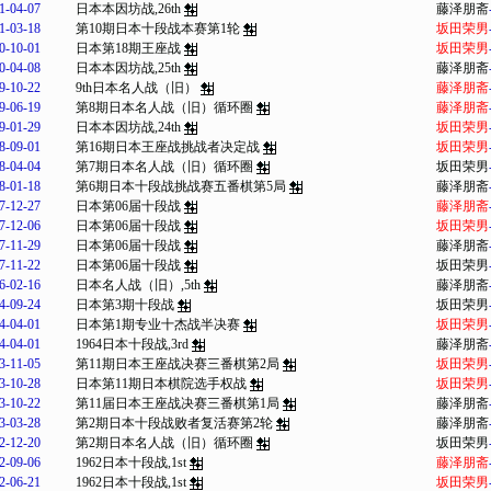
1-04-07
日本本因坊战,26th
藤泽朋斋
1-03-18
第10期日本十段战本赛第1轮
坂田荣男
0-10-01
日本第18期王座战
坂田荣男
0-04-08
日本本因坊战,25th
藤泽朋斋
9-10-22
9th日本名人战（旧）
藤泽朋斋
9-06-19
第8期日本名人战（旧）循环圈
藤泽朋斋
9-01-29
日本本因坊战,24th
坂田荣男
8-09-01
第16期日本王座战挑战者决定战
坂田荣男
8-04-04
第7期日本名人战（旧）循环圈
坂田荣男
8-01-18
第6期日本十段战挑战赛五番棋第5局
藤泽朋斋
7-12-27
日本第06届十段战
藤泽朋斋
7-12-06
日本第06届十段战
坂田荣男
7-11-29
日本第06届十段战
藤泽朋斋
7-11-22
日本第06届十段战
坂田荣男
6-02-16
日本名人战（旧）,5th
藤泽朋斋
4-09-24
日本第3期十段战
坂田荣男
4-04-01
日本第1期专业十杰战半决赛
坂田荣男
4-04-01
1964日本十段战,3rd
藤泽朋斋
3-11-05
第11期日本王座战决赛三番棋第2局
坂田荣男
3-10-28
日本第11期日本棋院选手权战
坂田荣男
3-10-22
第11届日本王座战决赛三番棋第1局
藤泽朋斋
3-03-28
第2期日本十段战败者复活赛第2轮
藤泽朋斋
2-12-20
第2期日本名人战（旧）循环圈
坂田荣男
2-09-06
1962日本十段战,1st
藤泽朋斋
2-06-21
1962日本十段战,1st
坂田荣男