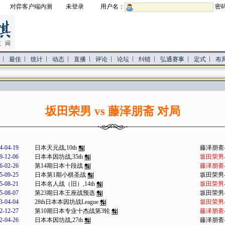
对弈客户端内测
未登录 用户名：
密
最佳
统计
动态
直播
评论
论坛
纠错
弘通赛事
定式
布
坂田荣男 vs 藤泽朋斋 对局
4-04-19
日本天元战,10th
藤泽朋斋
9-12-06
日本本因坊战,35th
坂田荣男
6-02-26
第14期日本十段战
藤泽朋斋
5-09-25
日本第1期小棋圣战
坂田荣男
5-08-21
日本名人战（旧）,14th
坂田荣男
5-08-07
第23期日本王座战预选
坂田荣男
3-04-04
28th日本本因坊战League
坂田荣男
2-12-27
第10期日本专业十杰战第3轮
藤泽朋斋
2-04-26
日本本因坊战,27th
藤泽朋斋