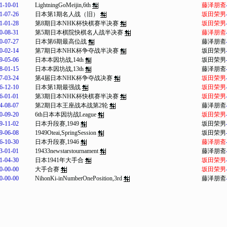
1-10-01
LightningGoMeijin,6th
藤泽朋斋
1-07-26
日本第1期名人战（旧）
坂田荣男
1-01-28
第8期日本NHK杯快棋赛半决赛
坂田荣男
0-08-31
第5期日本棋院快棋名人战半决赛
藤泽朋斋
0-07-27
日本第6期最高位战
藤泽朋斋
0-02-14
第7期日本NHK杯争夺战半决赛
坂田荣男
9-05-06
日本本因坊战,14th
坂田荣男
8-01-15
日本本因坊战,13th
藤泽朋斋
7-03-24
第4届日本NHK杯争夺战决赛
坂田荣男
6-12-10
日本第1期最强战
坂田荣男
6-01-01
第3期日本NHK杯快棋赛半决赛
坂田荣男
4-08-07
第2期日本王座战本战第2轮
藤泽朋斋
0-09-20
6th日本本因坊战League
坂田荣男
9-11-02
日本升段赛,1949
坂田荣男
9-06-08
1949Oteai,SpringSession
坂田荣男
6-10-30
日本升段赛,1946
藤泽朋斋
3-01-01
19433newstarstournament
藤泽朋斋
1-04-30
日本1941年大手合
坂田荣男
0-00-00
大手合赛
坂田荣男
0-00-00
NihonKi-inNumberOnePosition,3rd
藤泽朋斋