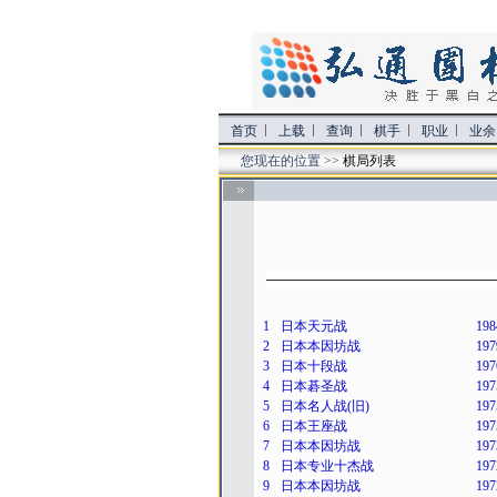
首页
上载
查询
棋手
职业
业余
您现在的位置 >>
棋局列表
1
日本天元战
198
2
日本本因坊战
197
3
日本十段战
197
4
日本碁圣战
197
5
日本名人战(旧)
197
6
日本王座战
197
7
日本本因坊战
197
8
日本专业十杰战
197
9
日本本因坊战
197