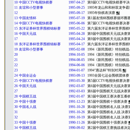
10
中国CCTV电视快棋赛
1997-04-27
第9届CCTV电视快棋赛半
11
友谊和小型赛事
1995-09-25
1995年龙山和和杯双龙争
12
1995-09-17
1995年快棋表演赛
13
中国友情杯
1995-07-19
第1届友情杯围棋赛循环圈
14
中国CCTV电视快棋赛
1995-06-06
第7届CCTV电视快棋赛决赛
15
东洋证券杯世界围棋锦标赛
1995-05-22
第六届东洋证券杯世界围棋
16
中国天元战
1995-04-28
第9届中国围棋天元战决赛
17
1995-04-24
第9届中国围棋天元战决赛
18
东洋证券杯世界围棋锦标赛
1995-04-17
第六届东洋证券杯世界围棋
19
友谊和小型赛事
1995-02-08
1994《新民围棋》特别棋战
20
1994-10-05
1994《新民围棋》特别棋战
21
1994-08-05
1994《新民围棋》特别棋战
22
1994-06-06
1994《新民围棋》特别棋战
23
1994-01-07
1994“惠达杯”特别对局
24
中国全运会
1993-09-13
1993全国七运会围棋团体赛
25
中国CCTV电视快棋赛
1993-05-30
第5届CCTV电视快棋赛决赛
26
中国天元战
1992-03-07
第6届中国围棋天元战决赛
27
1992-03-03
第6届中国围棋天元战决赛
28
中国棋王战
1992-01-07
第3届中国棋王赛决赛五番棋
29
中国十强赛
1991-12-23
第5届中国围棋十强赛决赛
30
中国名人战
1991-10-28
第4届中国围棋名人战 决赛
31
1991-10-26
第4届中国围棋名人战 决赛
32
1991-10-19
第4届中国围棋名人战 决赛
33
中国十强赛
1990-11-26
第4届中国围棋十强赛决赛
34
中国棋王战
1990-09-02
第2届中国棋王赛挑战者决定