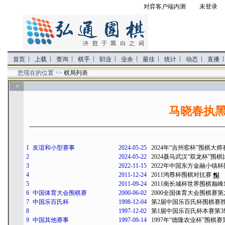
对弈客户端内测
未登录 
首页
上载
查询
棋手
职业
业余
最佳
统计
动态
直播
您现在的位置 >>
棋局列表
马晓春执黑
1
友谊和小型赛事
2024-05-25
2024年“吉州窑杯”围棋大
2
2024-05-22
2024聂马武汉“双龙杯”围棋
3
2022-11-15
2022年中国东方金融小镇
4
2011-12-24
2011鸿尊杯围棋对抗赛
5
2011-09-24
2011南长城杯世界围棋巅峰
6
中国体育大会围棋赛
2000-06-02
2000全国体育大会围棋赛第
7
中国乐百氏杯
1998-12-04
第2届中国乐百氏杯围棋赛
8
1997-12-02
第1届中国乐百氏杯本赛第3
9
中国其他赛事
1997-09-14
1997年“德隆农业杯”围棋赛