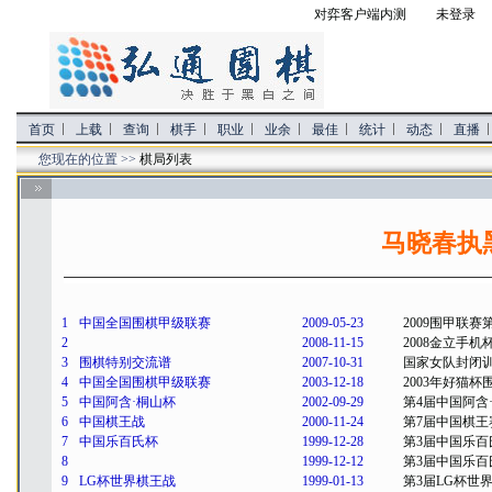
对弈客户端内测
未登录 
首页
上载
查询
棋手
职业
业余
最佳
统计
动态
直播
您现在的位置 >>
棋局列表
马晓春执黑
1
中国全国围棋甲级联赛
2009-05-23
2009围甲联赛
2
2008-11-15
2008金立手机
3
围棋特别交流谱
2007-10-31
国家女队封闭
4
中国全国围棋甲级联赛
2003-12-18
2003年好猫杯
5
中国阿含·桐山杯
2002-09-29
第4届中国阿含
6
中国棋王战
2000-11-24
第7届中国棋王
7
中国乐百氏杯
1999-12-28
第3届中国乐
8
1999-12-12
第3届中国乐百
9
LG杯世界棋王战
1999-01-13
第3届LG杯世