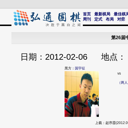
首页
最新棋局
最佳棋
周刊
定式
布局
对弈
第26届
日期：2012-02-06 
黑方：
国宇征
vs
（两人
上载：赵序霞(2012.