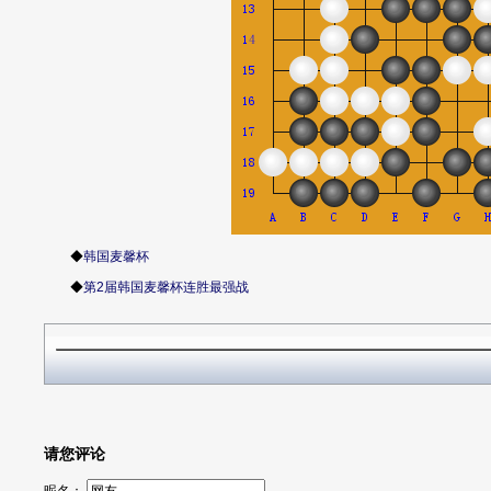
◆
韩国麦馨杯
◆
第2届韩国麦馨杯连胜最强战
请您评论