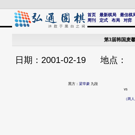
首页
最新棋局
最佳棋
周刊
定式
布局
对弈
第3届韩国麦
日期：2001-02-19 地点
黑方：
梁宰豪
九段
vs
（两人