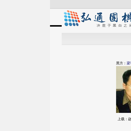
黑方：
梁
上载：赵序