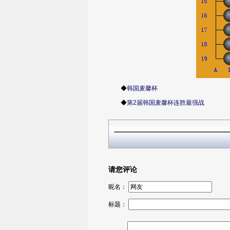
◆
韩国麦馨杯
◆
第2届韩国麦馨杯连胜最强战
请您评论
昵名：
标题：