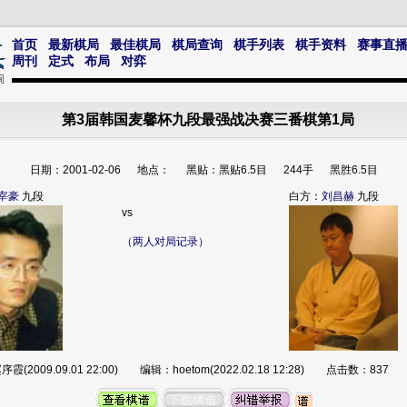
首页
最新棋局
最佳棋局
棋局查询
棋手列表
棋手资料
赛事直
周刊
定式
布局
对弈
第3届韩国麦馨杯九段最强战决赛三番棋第1局
日期：2001-02-06 地点： 黑贴：黑贴6.5目 244手 黑胜6.5目
宰豪
九段
白方：
刘昌赫
九段
vs
（两人对局记录）
霞(2009.09.01 22:00) 编辑：hoetom(2022.02.18 12:28) 点击数：83