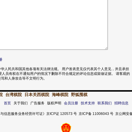
册
华人民共和国其他各项有关法律法规。 用户发表意见仅代表其个人意见，并且承担
理人员有权在不通知用户的情况下删除不符合规定的评论信息或留做证据。 请客观的
漫骂和人身攻击等不文明行为。
院
台湾棋院
日本关西棋院
海峰棋院
野狐围棋
首页
关于我们 广告服务 版权声明
会员注册
技术支持
联系我们
招聘信息
服务业务经营许可证》京ICP证 120573 号 京ICP备 11006043 号 京公网安备 11