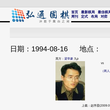
首页
最新棋局
最佳棋
周刊
定式
布局
对弈
日期：1994-08-16 地点
黑方：
梁宰豪
九p
vs
（两人
上载：赵序霞(2009.