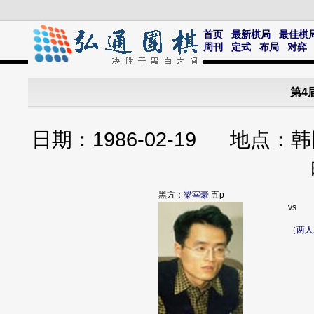
首页
最新棋局
最佳棋
周刊
定式
布局
对弈
第4
日期：1986-02-19 地
黑方：
梁宰豪
五p
vs
（两人