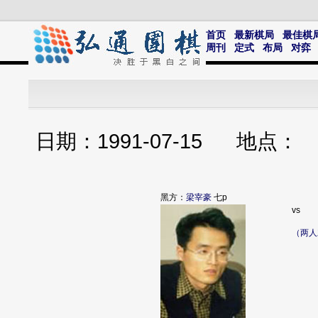
首页
最新棋局
最佳棋
周刊
定式
布局
对弈
日期：1991-07-15 地点
黑方：
梁宰豪
七p
vs
（两人