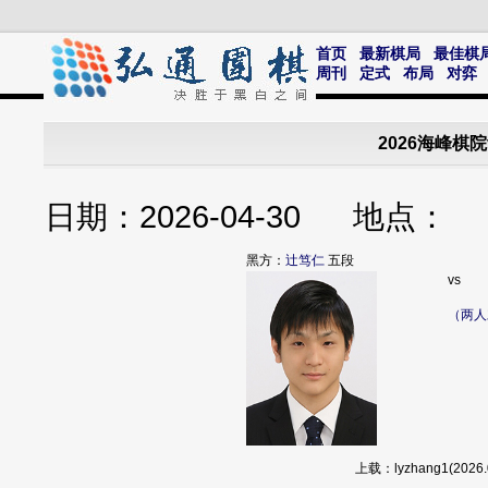
首页
最新棋局
最佳棋
周刊
定式
布局
对弈
2026海峰棋
日期：2026-04-30 地点
黑方：
辻笃仁
五段
vs
（两人
上载：lyzhang1(20