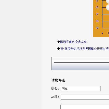
◆
国际赛事台湾选拔赛
◆
第4届衢州烂柯杯世界围棋公开赛台湾
请您评论
昵名：
标题：