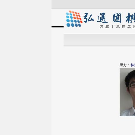
黑方：
林