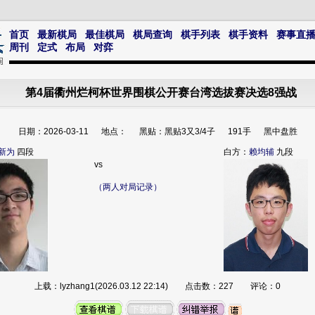
首页
最新棋局
最佳棋局
棋局查询
棋手列表
棋手资料
赛事直
周刊
定式
布局
对弈
第4届衢州烂柯杯世界围棋公开赛台湾选拔赛决选8强战
日期：2026-03-11 地点： 黑贴：黑贴3又3/4子 191手 黑中盘胜
新为
四段
白方：
赖均辅
九段
vs
（两人对局记录）
上载：lyzhang1(2026.03.12 22:14) 点击数：227 评论：0