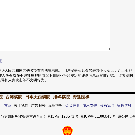
册
华人民共和国其他各项有关法律法规。 用户发表意见仅代表其个人意见，并且承担
理人员有权在不通知用户的情况下删除不符合规定的评论信息或留做证据。 请客观的
漫骂和人身攻击等不文明行为。
院
台湾棋院
日本关西棋院
海峰棋院
野狐围棋
首页
关于我们 广告服务 版权声明
会员注册
技术支持
联系我们
招聘信息
服务业务经营许可证》京ICP证 120573 号 京ICP备 11006043 号 京公网安备 11