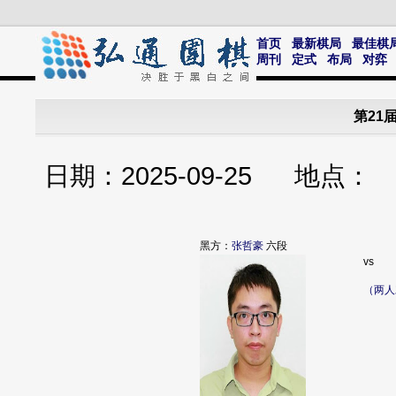
首页
最新棋局
最佳棋
周刊
定式
布局
对弈
第21
日期：2025-09-25 地点
黑方：
张哲豪
六段
vs
（两人