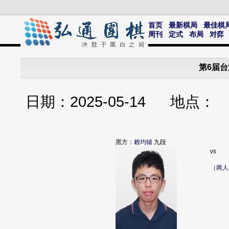
首页
最新棋局
最佳棋
周刊
定式
布局
对弈
第6届台
日期：2025-05-14 地点
黑方：
赖均辅
九段
vs
（两人