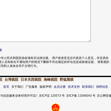
册
华人民共和国其他各项有关法律法规。 用户发表意见仅代表其个人意见，并且承担
理人员有权在不通知用户的情况下删除不符合规定的评论信息或留做证据。 请客观的
漫骂和人身攻击等不文明行为。
院
台湾棋院
日本关西棋院
海峰棋院
野狐围棋
首页
关于我们 广告服务 版权声明
会员注册
技术支持
联系我们
招聘信息
服务业务经营许可证》京ICP证 120573 号 京ICP备 11006043 号 京公网安备 11