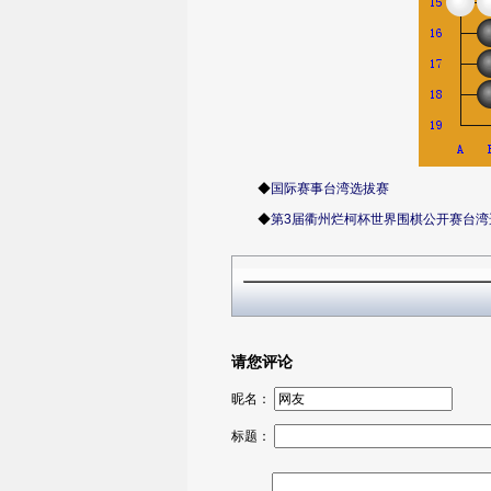
◆
国际赛事台湾选拔赛
◆
第3届衢州烂柯杯世界围棋公开赛台湾
请您评论
昵名：
标题：