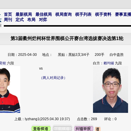
首页
最新棋局
最佳棋局
棋局查询
棋手列表
棋手资料
赛事直
周刊
定式
布局
对弈
第3届衢州烂柯杯世界围棋公开赛台湾选拔赛决选第1轮
日期：2025-04-30 地点： 黑贴：黑贴3又3/4子 200手 白中盘胜
奕铨
六段
白方：
赖均辅
九段
vs
（两人对局记录）
上载：lyzhang1(2025.04.30 19:37) 点击数：269 评论：0