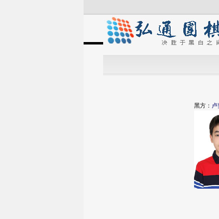
黑方：
卢