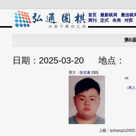
首页
最新棋局
最佳棋
周刊
定式
布局
对弈
第6
日期：2025-03-20 地点
黑方：
陈首廉
四段
vs
（两人
上载：lyzhang1(20