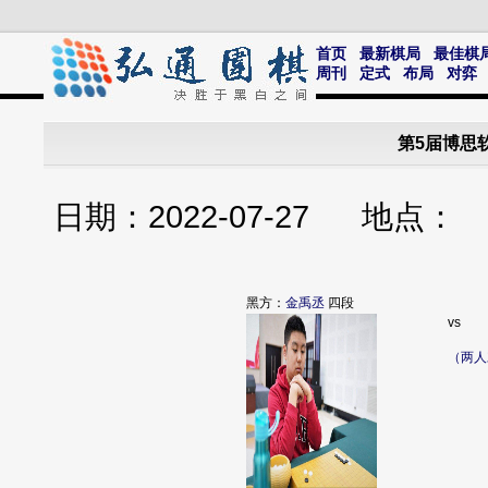
首页
最新棋局
最佳棋
周刊
定式
布局
对弈
第5届博思
日期：2022-07-27 地
黑方：
金禹丞
四段
vs
（两人