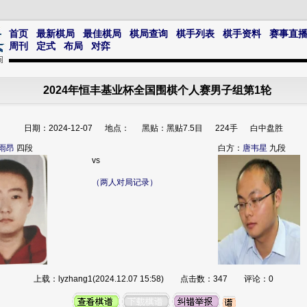
首页
最新棋局
最佳棋局
棋局查询
棋手列表
棋手资料
赛事直
周刊
定式
布局
对弈
2024年恒丰基业杯全国围棋个人赛男子组第1轮
日期：2024-12-07 地点： 黑贴：黑贴7.5目 224手 白中盘胜
雨昂
四段
白方：
唐韦星
九段
vs
（两人对局记录）
上载：lyzhang1(2024.12.07 15:58) 点击数：347 评论：0