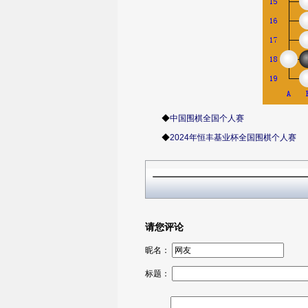
◆
中国围棋全国个人赛
◆
2024年恒丰基业杯全国围棋个人赛
请您评论
昵名：
标题：