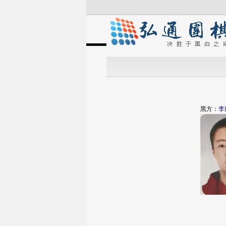
黑方：
李