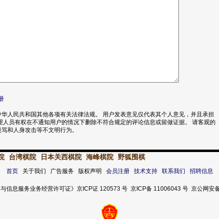
册
华人民共和国其他各项有关法律法规。 用户发表意见仅代表其个人意见，并且承担
理人员有权在不通知用户的情况下删除不符合规定的评论信息或留做证据。 请客观的
漫骂和人身攻击等不文明行为。
院
台湾棋院
日本关西棋院
海峰棋院
野狐围棋
首页
关于我们 广告服务 版权声明
会员注册
技术支持
联系我们
招聘信息
服务业务经营许可证》京ICP证 120573 号 京ICP备 11006043 号 京公网安备 11