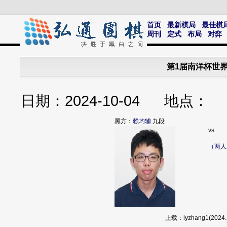
首页
最新棋局
最佳棋
周刊
定式
布局
对弈
第1届南洋杯世
日期：2024-10-04 地点
黑方：
赖均辅
九段
vs
（两人
上载：lyzhang1(20