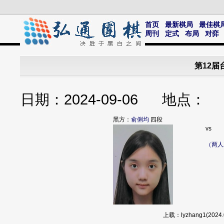
首页
最新棋局
最佳棋
周刊
定式
布局
对弈
第12届
日期：2024-09-06 地点
黑方：
俞俐均
四段
vs
（两人
上载：lyzhang1(20