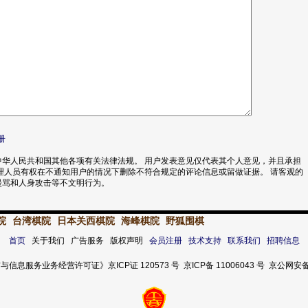
册
华人民共和国其他各项有关法律法规。 用户发表意见仅代表其个人意见，并且承担
理人员有权在不通知用户的情况下删除不符合规定的评论信息或留做证据。 请客观的
漫骂和人身攻击等不文明行为。
院
台湾棋院
日本关西棋院
海峰棋院
野狐围棋
首页
关于我们 广告服务 版权声明
会员注册
技术支持
联系我们
招聘信息
服务业务经营许可证》京ICP证 120573 号 京ICP备 11006043 号 京公网安备 11