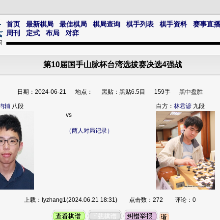
首页
最新棋局
最佳棋局
棋局查询
棋手列表
棋手资料
赛事直
周刊
定式
布局
对弈
第10届国手山脉杯台湾选拔赛决选4强战
日期：2024-06-21 地点： 黑贴：黑贴6.5目 159手 黑中盘胜
均辅
八段
白方：
林君谚
九段
vs
（两人对局记录）
上载：lyzhang1(2024.06.21 18:31) 点击数：272 评论：0