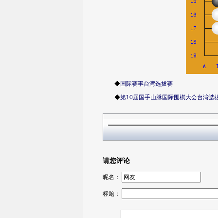
◆
国际赛事台湾选拔赛
◆
第10届国手山脉国际围棋大会台湾选
请您评论
昵名：
标题：