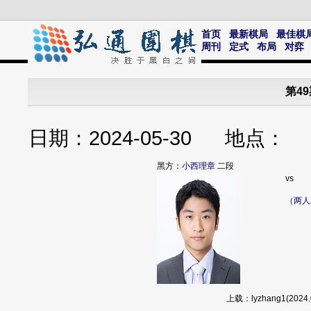
首页
最新棋局
最佳棋
周刊
定式
布局
对弈
第4
日期：2024-05-30 地点
黑方：
小西理章
二段
vs
（两人
上载：lyzhang1(20