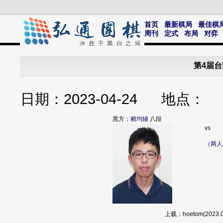
首页
最新棋局
最佳棋
周刊
定式
布局
对弈
第4届台
日期：2023-04-24 地点
黑方：
赖均辅
八段
vs
（两人
上载：hoetom(202