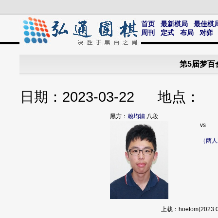
首页
最新棋局
最佳棋
周刊
定式
布局
对弈
第5届梦百
日期：2023-03-22 地点
黑方：
赖均辅
八段
vs
（两人
上载：hoetom(202