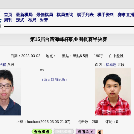
首页
最新棋局
最佳棋局
棋局查询
棋手列表
棋手资料
赛事直
周刊
定式
布局
对弈
第15届台湾海峰杯职业围棋赛半决赛
日期：2023-03-02 地点： 黑贴：黑贴6.5目 190手 白中盘胜
均辅
八段
白方：
徐靖恩
五段
vs
（两人对局记录）
上载：hoetom(2023.03.03 21:07) 点击数：288 评论：0