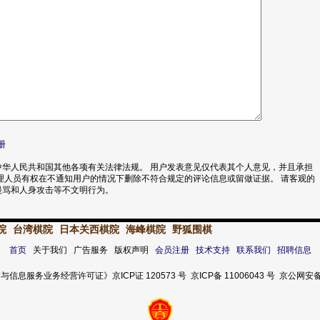
册
华人民共和国其他各项有关法律法规。 用户发表意见仅代表其个人意见，并且承担
理人员有权在不通知用户的情况下删除不符合规定的评论信息或留做证据。 请客观的
漫骂和人身攻击等不文明行为。
院
台湾棋院
日本关西棋院
海峰棋院
野狐围棋
首页
关于我们 广告服务 版权声明
会员注册
技术支持
联系我们
招聘信息
服务业务经营许可证》京ICP证 120573 号 京ICP备 11006043 号 京公网安备 11