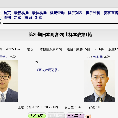
首页
最新棋局
最佳棋局
棋局查询
棋手列表
棋手资料
赛事直
周刊
定式
布局
对弈
第29期日本阿含·桐山杯本战第1轮
期：2022-06-20 地点：日本棋院东京本院 黑贴：黑贴6.5目 231手 黑胜1.
田笃史
七段
白方：
许家元
九段
vs
（两人对局记录）
上载：消(2022.06.20 22:02) 点击数：340 评论：0