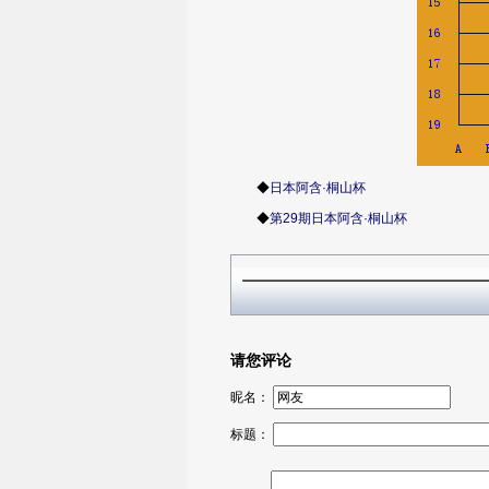
◆
日本阿含·桐山杯
◆
第29期日本阿含·桐山杯
请您评论
昵名：
标题：