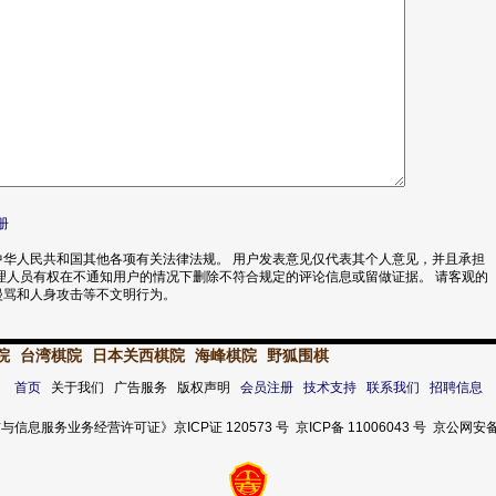
册
华人民共和国其他各项有关法律法规。 用户发表意见仅代表其个人意见，并且承担
理人员有权在不通知用户的情况下删除不符合规定的评论信息或留做证据。 请客观的
漫骂和人身攻击等不文明行为。
院
台湾棋院
日本关西棋院
海峰棋院
野狐围棋
首页
关于我们 广告服务 版权声明
会员注册
技术支持
联系我们
招聘信息
服务业务经营许可证》京ICP证 120573 号 京ICP备 11006043 号 京公网安备 11