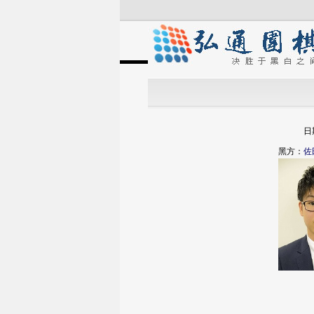
日
黑方：
佐