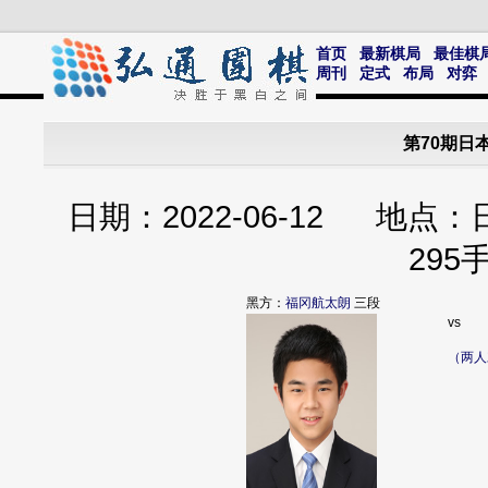
首页
最新棋局
最佳棋
周刊
定式
布局
对弈
第70期日
日期：2022-06-12 地
295
黑方：
福冈航太朗
三段
vs
（两人