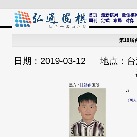
首页
最新棋局
最佳棋
周刊
定式
布局
对弈
第18届
日期：2019-03-12 地
黑方：
陈祈睿
五段
vs
（两人