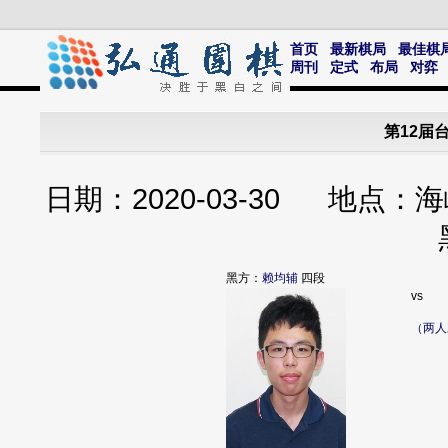
首页
最新棋局
最佳棋
周刊
定式
布局
对弈
第12届
日期：2020-03-30 地
黑方：
赖均辅
四段
vs
（两人