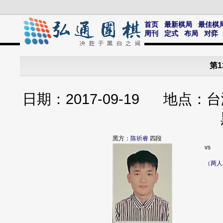
首页
最新棋局
最佳棋
周刊
定式
布局
对弈
第
日期：2017-09-19 地
黑方：
陈祈睿
四段
vs
（两人